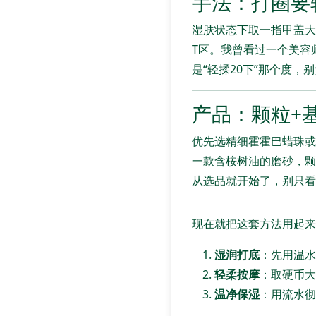
手法：打圈要
湿肤状态下取一指甲盖大
T区。我曾看过一个美容
是“轻揉20下”那个度，
产品：颗粒+
优先选精细霍霍巴蜡珠或
一款含桉树油的磨砂，颗
从选品就开始了，别只看
现在就把这套方法用起来
湿润打底
：先用温水
轻柔按摩
：取硬币大
温净保湿
：用流水彻