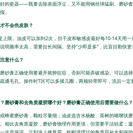
好的瓷器——既要去除表面浮尘，又不能用钢丝球猛刷。磨砂膏
报。
才不会伤皮肤？
是上限。油皮可以加到2次，但干皮和敏感皮最好每10-14天用
说明频率太高，需要拉长间隔。坚持“少即是多”，比盲目勤快更
注意什么？
磨砂膏正确使用要避开脓肿痘痘，否则可能弄破感染。可以选择
疏通毛孔。操作时T区可以多揉几圈，两颊轻带即可，洗后一定
？磨砂膏和去角质凝胶哪个好？磨砂膏正确使用后需要做什么？
或蜂蜜磨砂膏，颗粒尽量细；油皮选含水杨酸、茶树的啫喱状磨
。相比去角质凝胶，磨砂膏物理作用更强，但需要手法轻柔；凝
一步是保湿，立刻涂上修复霜，给刚清理过的角质层补水和保护