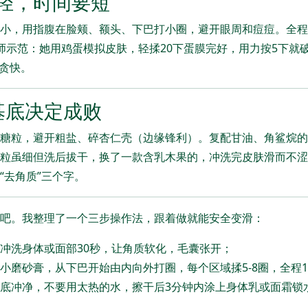
轻，时间要短
小，用指腹在脸颊、额头、下巴打小圈，避开眼周和痘痘。全程
师示范：她用鸡蛋模拟皮肤，轻揉20下蛋膜完好，用力按5下就
别贪快。
基底决定成败
糖粒，避开粗盐、碎杏仁壳（边缘锋利）。复配甘油、角鲨烷的
粒虽细但洗后拔干，换了一款含乳木果的，冲洗完皮肤滑而不涩
“去角质”三个字。
吧。我整理了一个三步操作法，跟着做就能安全变滑：
冲洗身体或面部30秒，让角质软化，毛囊张开；
小磨砂膏，从下巴开始由内向外打圈，每个区域揉5-8圈，全程
底冲净，不要用太热的水，擦干后3分钟内涂上身体乳或面霜锁