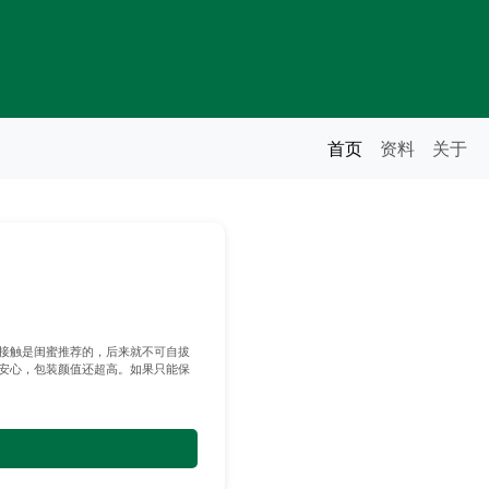
首页
资料
关于
接触是闺蜜推荐的，后来就不可自拔
安心，包装颜值还超高。如果只能保