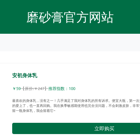
磨砂膏官方网站
安初身体乳
￥59
【原价:￥247】
推荐指数：100
最喜欢的身体乳，没有之一！几乎满足了我对身体乳的所有诉求。便宜大瓶，第一次
的爱上了，也一直再回购。我在换季敏感期使用也完全没问题，不会刺激皮肤，非常
留一瓶身体乳，我会留着它~
立即购买