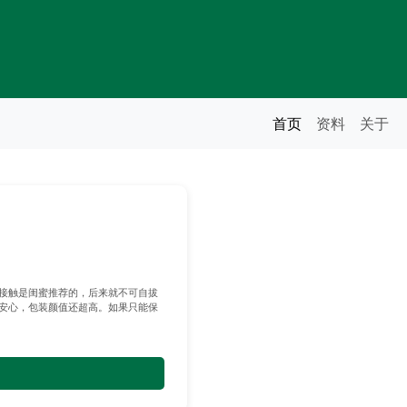
首页
资料
关于
接触是闺蜜推荐的，后来就不可自拔
安心，包装颜值还超高。如果只能保