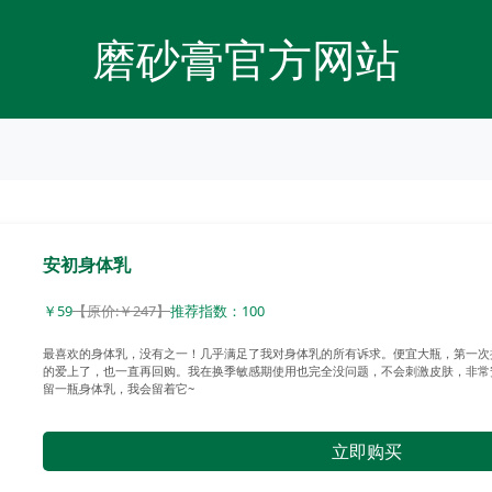
磨砂膏官方网站
安初身体乳
￥59
【原价:￥247】
推荐指数：100
最喜欢的身体乳，没有之一！几乎满足了我对身体乳的所有诉求。便宜大瓶，第一次
的爱上了，也一直再回购。我在换季敏感期使用也完全没问题，不会刺激皮肤，非常
留一瓶身体乳，我会留着它~
立即购买