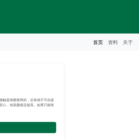
首页
资料
关于
接触是闺蜜推荐的，后来就不可自拔
安心，包装颜值还超高。如果只能保