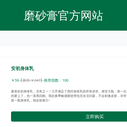
磨砂膏官方网站
安初身体乳
￥59
【原价:￥247】
推荐指数：100
最喜欢的身体乳，没有之一！几乎满足了我对身体乳的所有诉求。便宜大瓶，第一次
的爱上了，也一直再回购。我在换季敏感期使用也完全没问题，不会刺激皮肤，非常
留一瓶身体乳，我会留着它~
立即购买