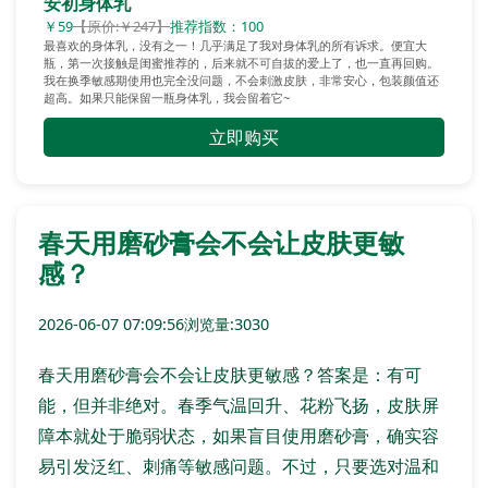
安初身体乳
￥59
【原价:￥247】
推荐指数：100
最喜欢的身体乳，没有之一！几乎满足了我对身体乳的所有诉求。便宜大
瓶，第一次接触是闺蜜推荐的，后来就不可自拔的爱上了，也一直再回购。
我在换季敏感期使用也完全没问题，不会刺激皮肤，非常安心，包装颜值还
超高。如果只能保留一瓶身体乳，我会留着它~
立即购买
春天用磨砂膏会不会让皮肤更敏
感？
2026-06-07 07:09:56
浏览量:3030
春天用磨砂膏会不会让皮肤更敏感？答案是：有可
能，但并非绝对。春季气温回升、花粉飞扬，皮肤屏
障本就处于脆弱状态，如果盲目使用磨砂膏，确实容
易引发泛红、刺痛等敏感问题。不过，只要选对温和