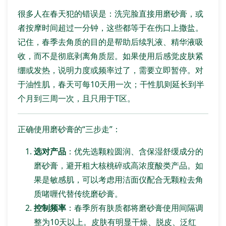
很多人在春天犯的错误是：洗完脸直接用磨砂膏，或
者按摩时间超过一分钟，这些都等于在伤口上撒盐。
记住，春季去角质的目的是帮助后续乳液、精华液吸
收，而不是彻底剥离角质层。如果使用后感觉皮肤紧
绷或发热，说明力度或频率过了，需要立即暂停。对
于油性肌，春天可每10天用一次；干性肌则延长到半
个月到三周一次，且只用于T区。
正确使用磨砂膏的“三步走”：
选对产品
：优先选颗粒圆润、含保湿舒缓成分的
磨砂膏，避开粗大核桃碎或高浓度酸类产品。如
果是敏感肌，可以考虑用洁面仪配合无颗粒去角
质啫喱代替传统磨砂膏。
控制频率
：春季所有肤质都将磨砂膏使用间隔调
整为10天以上。皮肤有明显干燥、脱皮、泛红