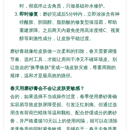
时，彻底停止去角质，只做基础补水修护。
即时修复
：磨砂完成后5分钟内，立即涂抹含有神
经酰胺、胆固醇、脂肪酸的修复型保湿霜，帮助
重建屏障。之后两天内避免使用高浓度维C、视黄
醇等刺激性成分，让皮肤平稳过渡。
磨砂膏就像给皮肤做一次柔和的扫除，春天需要调慢
节奏、选对工具，才能让房间干净又不碰坏墙皮。别
让急迫的“换季焕肤”变成一场皮肤灾难，尊重周期的
规律，温和才是最高效的路径。
春天用磨砂膏会不会让皮肤更敏感？
会的，如果选择不当或操作过度，春季使用磨砂膏确
实容易导致皮肤屏障受损、引发泛红刺痛。但通过选
用含有荷荷巴蜡珠等温和颗粒、配合舒缓成分的磨砂
膏，并严格遵循10天以上的使用间隔，就可以在清除
老废角质的同时避免敏感。关键在于：春天去角质要