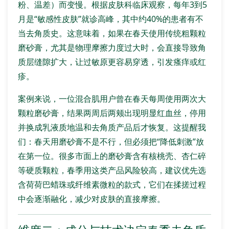
粉、温差）而变慢。根据皮肤科临床观察，每年3到5
月是“敏感性皮肤”就诊高峰，其中约40%的患者有不
当去角质史。这意味着，如果在春天使用传统粗颗粒
磨砂膏，尤其是物理摩擦力度过大时，会直接导致角
质层缝隙扩大，让过敏原更容易穿透，引发瘙痒或红
疹。
案例来说，一位混合肌用户曾在春天每周使用两次大
颗粒磨砂膏，结果两周后两颊出现明显红血丝，停用
并换成乳液质地温和去角质产品后才恢复。这提醒我
们：春天用磨砂膏不是不行，但必须把“降低刺激”放
在第一位。很多市面上的磨砂膏含有核桃壳、杏仁碎
等硬质颗粒，春季用这类产品风险较高，建议优先选
含荷荷巴蜡珠或纤维素微粒的款式，它们在揉搓过程
中会逐渐融化，减少对皮肤的直接摩擦。