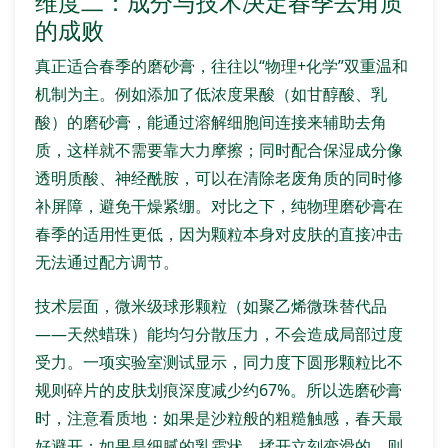
维度二：成分与技术决定春季去角质
的成败
真正适合春季的磨砂膏，往往以“物理+化学”双重温和
机制为主。例如添加了低浓度果酸（如甘醇酸、乳
酸）的磨砂膏，能通过溶解细胞间连接来辅助去角
质，这样就不需要靠大力摩擦；同时配合保湿成分像
透明质酸、神经酰胺，可以在清除老废角质的同时修
补屏障，避免干燥紧绷。对比之下，纯物理磨砂膏在
春季的适用性更低，因为颗粒本身对皮肤的直接冲击
无法通过配方调节。
技术层面，微米级球形颗粒（如聚乙烯微珠替代品
——天然蜡珠）能均匀分散压力，不会造成局部过度
受力。一项实验室测试显示，同力度下圆形颗粒比不
规则碎片的皮肤划痕深度减少约67%。所以选磨砂膏
时，注意看质地：如果是沙粒般的粗糙触感，春天最
好避开；如果是细腻的乳霜状、揉开立刻变滑的，则