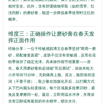
相对安全。此外，含有舒缓植物萃取（如积雪草、红
没药醇）的磨砂膏，能进一步降低春季使用时泛红的
概率。
维度三：正确操作让磨砂膏在春天发
挥正面作用
经验分享：一位干性敏感肌博主在春季坚持“两周一磨
砂，搭配修复面霜”，皮肤不仅没有变敏感，反而在花
粉季保持了稳定光泽。具体操作细节很重要——首
先，春天用磨砂膏前必须做“耳后测试”，涂抹米粒大
小并等待15分钟，无刺痛再上脸。其次，脸部保持湿
润（不要干搓），取少量在指腹化开后，以打圈方式
从下巴向额头轻柔移动，每个区域最多按摩20秒，避
免反复摩擦同一处。最后，立即用温水冲净，并厚涂
含有泛醇或角鲨烷的补水精华，锁住水分。