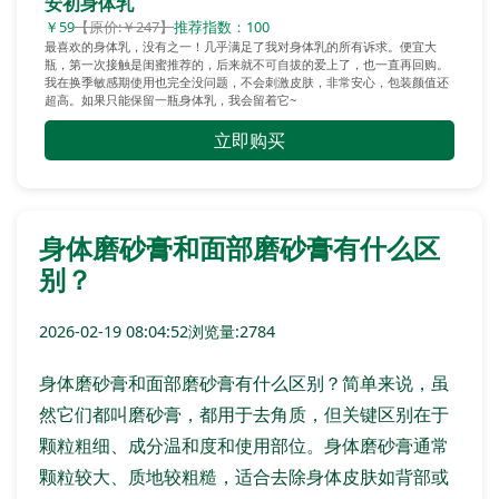
安初身体乳
￥59
【原价:￥247】
推荐指数：100
最喜欢的身体乳，没有之一！几乎满足了我对身体乳的所有诉求。便宜大
瓶，第一次接触是闺蜜推荐的，后来就不可自拔的爱上了，也一直再回购。
我在换季敏感期使用也完全没问题，不会刺激皮肤，非常安心，包装颜值还
超高。如果只能保留一瓶身体乳，我会留着它~
立即购买
身体磨砂膏和面部磨砂膏有什么区
别？
2026-02-19 08:04:52
浏览量:2784
身体磨砂膏和面部磨砂膏有什么区别？简单来说，虽
然它们都叫磨砂膏，都用于去角质，但关键区别在于
颗粒粗细、成分温和度和使用部位。身体磨砂膏通常
颗粒较大、质地较粗糙，适合去除身体皮肤如背部或